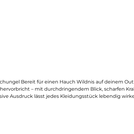
hungel Bereit für einen Hauch Wildnis auf deinem Outfi
 hervorbricht – mit durchdringendem Blick, scharfen Kra
ive Ausdruck lässt jedes Kleidungsstück lebendig wirke
e Tiger zieht garantiert alle Blicke auf sich. Das Motiv w
lle, die Mut, Stärke und den freien Geist eines Raubtier
bild perfekt für Abenteurer, Tierliebhaber oder Fans v
gsstücke – schnell und einfach mit einem Bügeleisen a
en entdecken? Dann wirf einen Blick auf unsere Raubk