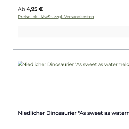
diesem Bügelbild den Baustellen-Spaß direkt a
Regulärer Preis:
Ab
4,95 €
Dann wirf einen Blick auf unsere Baustellen-Kol
Preise inkl. MwSt. zzgl. Versandkosten
Niedlicher Dinosaurier "As sweet as waterm