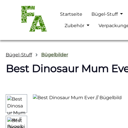
m Hauptinhalt springen
Zur Suche springen
Zur Hauptnavigation springen
Startseite
Bügel-Stuff
Zubehör
Verpackung
Bügel-Stuff
Bügelbilder
Best Dinosaur Mum Ever
Bildergalerie überspringen