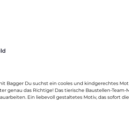
ild
e mit Bagger Du suchst ein cooles und kindgerechtes Moti
er genau das Richtige! Das tierische Baustellen-Team-M
arbeiten. Ein liebevoll gestaltetes Motiv, das sofort di
 Bügelbild macht aus jedem schlichten Kleidungsstück e
austellenhelden im Kindergartenalter ist das Design ein 
 sondern auch mutig, stark und voller Tatendrang – genau
 das Motiv ganz leicht mit dem Bügeleisen anbringen.