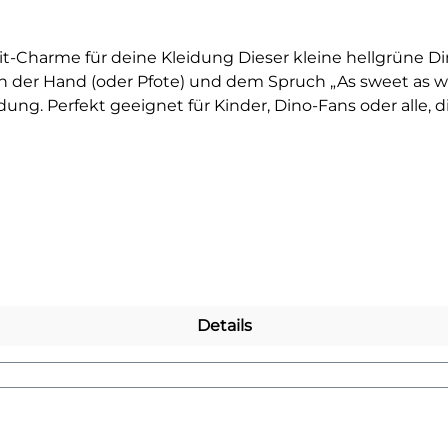
t-Charme für deine Kleidung Dieser kleine hellgrüne Di
n der Hand (oder Pfote) und dem Spruch „As sweet as w
ung. Perfekt geeignet für Kinder, Dino-Fans oder alle, d
hirts, Stofftaschen, Kissen oder auch Babybodys aufbringe
s Motiv verleiht jedem Textil einen Hauch Sommer, Spaß
 liebevollem Spruch macht das Design besonders charm
Verwandle schlichte Stoffe im Handumdrehen in ein vers
mehr Bügelbilder mit Dinosauriern entdecken? Dann wirf
Details