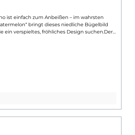
no ist einfach zum Anbeißen – im wahrsten
atermelon“ bringt dieses niedliche Bügelbild
ie ein verspieltes, fröhliches Design suchen.Der
n. Ob für den Alltag, als Geschenk oder als
 und Nostalgie. Die Kombination aus
ant.Dank hochwertiger Verarbeitung bleibt das
pieltes Lieblingsstück – mit diesem zuckersüßen
 einen Blick auf unsere Dino-Kollektion – und