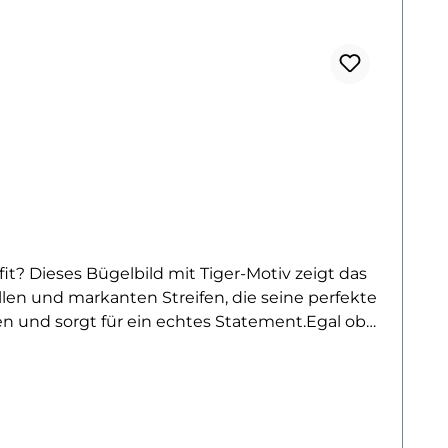
t? Dieses Bügelbild mit Tiger-Motiv zeigt das
llen und markanten Streifen, die seine perfekte
n und sorgt für ein echtes Statement.Egal ob
irkt besonders gut auf allen Textilien und verleiht
es verkörpern möchten.Mit seiner
on Dschungel-Motiven. Zeig deine wilde Seite
ufgebracht!Du willst noch mehr Bügelbilder mit
atzen-Kollektion – und finde dein nächstes