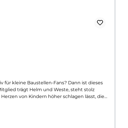
v für kleine Baustellen-Fans? Dann ist dieses
itglied trägt Helm und Weste, steht stolz
e Herzen von Kindern höher schlagen lässt, die
inen echten Hingucker – egal ob auf T-Shirts,
tolles Statement für ihre Leidenschaft. Das
 wie die Kids selbst!Dank der einfachen
 Mach deinem Kind eine Freude und bring mit