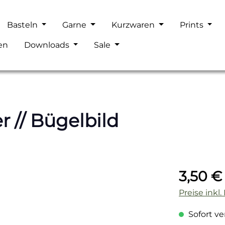
Basteln
Garne
Kurzwaren
Prints
en
Downloads
Sale
 // Bügelbild
Regulärer P
3,50 €
Preise inkl
Sofort ver