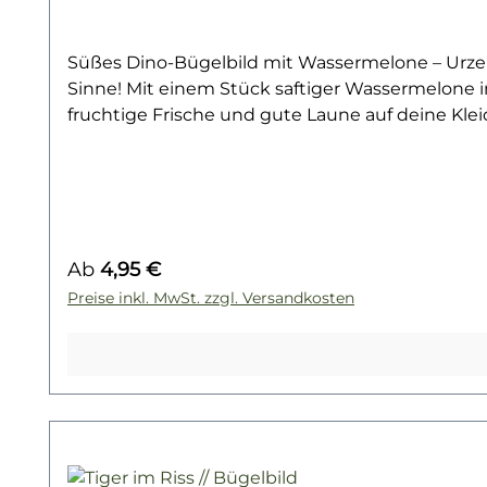
Süßes Dino-Bügelbild mit Wassermelone – Urzei
Sinne! Mit einem Stück saftiger Wassermelone i
fruchtige Frische und gute Laune auf deine Kleid
süße Urzeitfreund lässt sich ganz leicht auf T-S
Highlight auf deinem nächsten Nähprojekt – da
niedlichem Dino, fruchtiger Wassermelone und
Bügelbild langlebig, farbstark und waschfest. 
Dino-Bügelbild im Sommer-Look!Du willst noch 
Regulärer Preis:
Ab
4,95 €
finde dein nächstes Lieblingsmotiv!
Preise inkl. MwSt. zzgl. Versandkosten