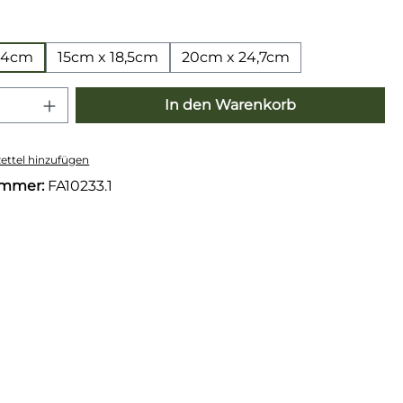
wählen
2,4cm
15cm x 18,5cm
20cm x 24,7cm
 Anzahl: Gib den gewünschten Wert e
In den Warenkorb
ttel hinzufügen
ummer:
FA10233.1