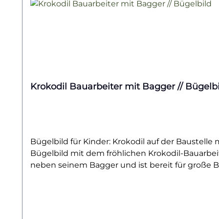
Krokodil Bauarbeiter mit Bagger // Bügelb
Bügelbild für Kinder: Krokodil auf der Baustell
Bügelbild mit dem fröhlichen Krokodil-Bauarbeit
neben seinem Bagger und ist bereit für große Bau
Bagger, Baustellen und Abenteuer lieben.Dieses
Pullis, Beuteln oder Jacken. Gerade für kleine B
Krokodil als Bauarbeiter ist nicht nur niedlich,
Anwendung und langlebigen Qualität kannst du