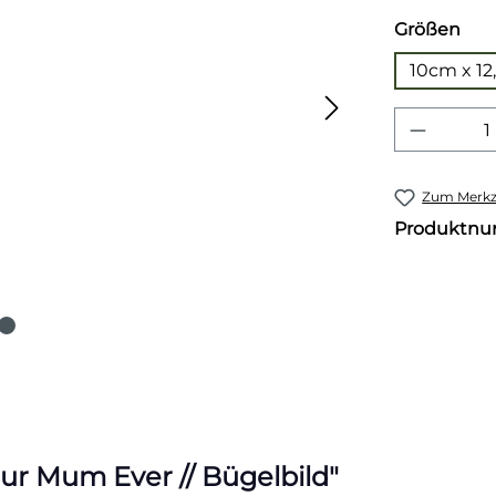
aus
Größen
10cm x 1
Produkt
Zum Merkze
Produktn
ur Mum Ever // Bügelbild"