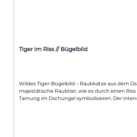
Tiger im Riss // Bügelbild
Wildes Tiger-Bügelbild – Raubkatze aus dem Dsc
majestätische Raubtier, wie es durch einen Riss
Tarnung im Dschungel symbolisieren. Der intens
auf einem Hoodie, Shirt oder Beutel: Der kraftvoll
deiner Kleidung einen wilden Touch – ideal für a
ausdrucksstarken Optik eignet sich dieses Bügel
und bring einen Hauch Urwald auf deine Lieblin
außergewöhnlichen Katzen und anderen Raubtier