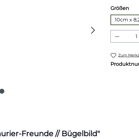
aus
Größen
10cm x 8
Produkt
Zum Merkze
Produktn
rier-Freunde // Bügelbild"