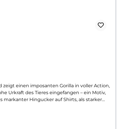
d zeigt einen imposanten Gorilla in voller Action,
ohe Urkraft des Tieres eingefangen – ein Motiv,
 markanter Hingucker auf Shirts, als starker
te Motiv für Naturfreunde, Sportbegeisterte oder
IY-Projekten mit Charakter.Das Bügelbild ist
e bestens geeignet. Es lässt sich kinderleicht
, der dein Outfit mit tierischer Kraft auflädt.Du