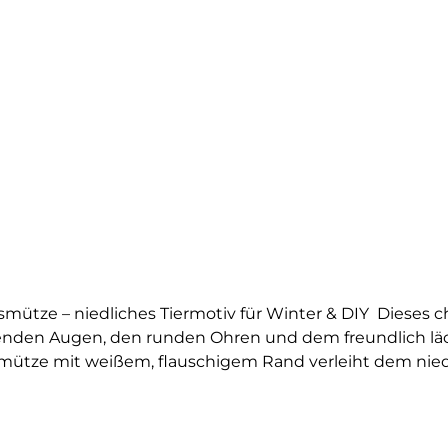
 für Winter & DIY Dieses charmante Bügelbild zeigt einen kleinen Affen im
änzenden Augen, den runden Ohren und dem freundlich lä
smütze mit weißem, flauschigem Rand verleiht dem niedl
eit. Das Bügelbild Weihnachtsaffe eignet sich ideal für
motiv für Kinder, als tierischer Hingucker auf selbstg
ihnachtsmotiv bringt Wärme und Fröhlichkeit in jedes P