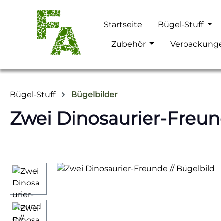
m Hauptinhalt springen
Zur Suche springen
Zur Hauptnavigation springen
Startseite
Bügel-Stuff
Zubehör
Verpackung
Bügel-Stuff
Bügelbilder
Zwei Dinosaurier-Freund
Bildergalerie überspringen