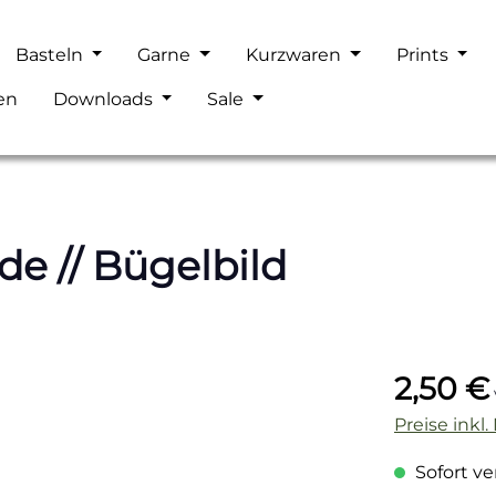
Basteln
Garne
Kurzwaren
Prints
en
Downloads
Sale
e // Bügelbild
Regulärer P
2,50 €
Preise inkl
Sofort ver