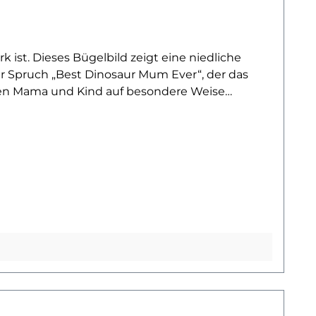
 ist. Dieses Bügelbild zeigt eine niedliche
er Spruch „Best Dinosaur Mum Ever“, der das
chen Mama und Kind auf besondere Weise
es und Taschen – dieses Motiv spricht allen
s sich wunderbar für DIY-Projekte, Familien-
druckt, leicht auf Baumwollstoffe wie Shirts,
bintensiv und formstabil. Ein langlebiger
illst noch mehr Bügelbilder mit Dinosauriern