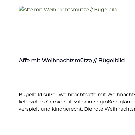
Affe mit Weihnachtsmütze // Bügelbild
Bügelbild süßer Weihnachtsaffe mit Weihnachtsmütze – niedliches Tiermotiv
liebevollen Comic-Stil. Mit seinen großen, gl
verspielt und kindgerecht. Die rote Weihnacht
zu einem perfekten Begleiter für die Weihnachtsz
Stofftaschen aus Baumwolle. Ob als süßes Winter
Ergänzung für DIY-Geschenke – dieses Affen-We