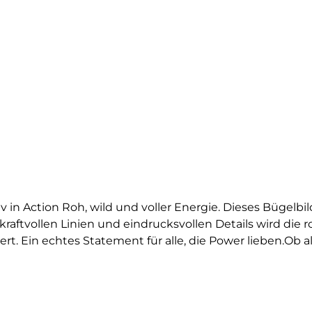
iv in Action Roh, wild und voller Energie. Dieses Bügelbil
kraftvollen Linien und eindrucksvollen Details wird die r
. Ein echtes Statement für alle, die Power lieben.Ob als
etail auf Taschen – der brüllende Gorilla ist das perfek
st ideal zu Streetwear, Gym-Outfits oder individuellen D
Shirts, Sweater, Hoodies, Stofftaschen oder Kissenbezüg
rbintensiv und detailreich. Ein langlebiger Textiltransfer