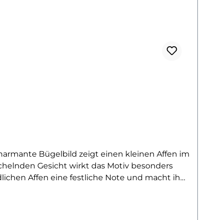
chelnden Gesicht wirkt das Motiv besonders
ichen Affen eine festliche Note und macht ihn
 Shirts, Pullover, Hoodies, Babybodys oder
emachter Weihnachtskleidung oder als liebevolle
rojekt. Besonders Tierliebhaber und Fans von