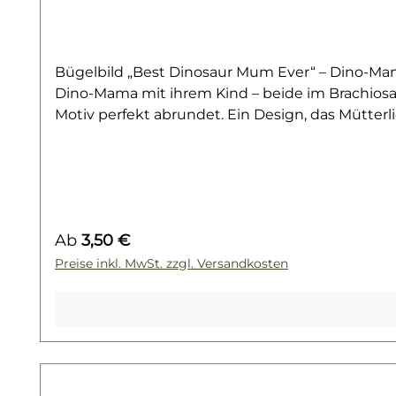
Bügelbild „Best Dinosaur Mum Ever“ – Dino-Mama 
Dino-Mama mit ihrem Kind – beide im Brachiosau
Motiv perfekt abrundet. Ein Design, das Mütte
darstellt.Ideal für Shirts zum Muttertag, als Ge
Mamas aus dem Herzen. Mit seiner Kombination a
Designs oder kleine Überraschungen für die „bes
Sweater, Hoodies, Stofftaschen oder Kissenbezüg
Textiltransfer, der deine Liebe zur Familie und 
Regulärer Preis:
Ab
3,50 €
entdecken? Dann wirf einen Blick auf unsere Din
Preise inkl. MwSt. zzgl. Versandkosten