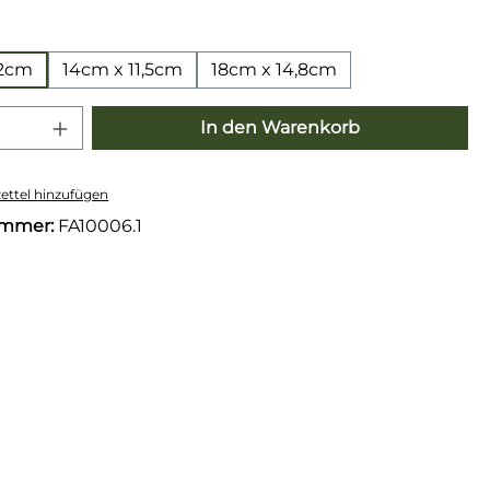
wählen
,2cm
14cm x 11,5cm
18cm x 14,8cm
 Anzahl: Gib den gewünschten Wert e
In den Warenkorb
ttel hinzufügen
ummer:
FA10006.1