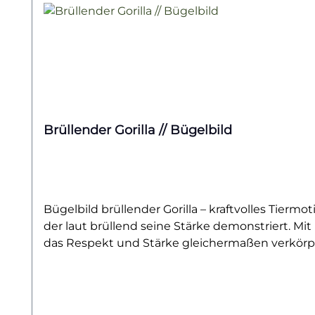
Brüllender Gorilla // Bügelbild
Bügelbild brüllender Gorilla – kraftvolles Tiermot
der laut brüllend seine Stärke demonstriert. Mit 
das Respekt und Stärke gleichermaßen verkörpert
Akzent auf Hoodies oder als außergewöhnliches D
alle, die ausdrucksstarke Designs mögen. Er pas
hochwertig gedruckt und für Baumwollstoffe wie 
aufbügeln und bleibt bei richtiger Pflege lange fa