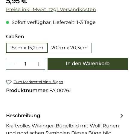
5,95 €
Preise inkl. MwSt. zzgl. Versandkosten
Sofort verfügbar, Lieferzeit: 1-3 Tage
auswählen
Größen
15cm x 15,2cm
20cm x 20,3cm
Produkt Anzahl: Gib den gewünschten 
In den Warenkorb
Zum Merkzettel hinzufügen
Produktnummer:
FA10076.1
Beschreibung
Kraftvolles Wikinger-Bügelbild mit Wolf, Runen
und nordischen Symbolen Dieses Bügelbild