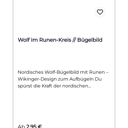
Wolf im Runen-Kreis // Bügelbild
Nordisches Wolf-Bügelbild mit Runen –
Wikinger-Design zum Aufbügeln Du
spürst die Kraft der nordischen
Mythologie? Mit diesem kraftvollen
Bügelbild bringst du die mystische Welt
der Wikinger auf dein Shirt, deine Jacke
oder deine Tasche. Das Motiv zeigt
einen stilisierten Wolfskopf, eingefasst
Regulärer Preis:
Ab
2,95 €
von einem schwarzen Runen-Kreis – ein