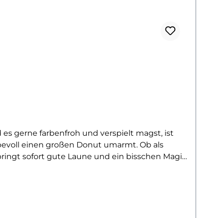
es gerne farbenfroh und verspielt magst, ist
iebevoll einen großen Donut umarmt. Ob als
bringt sofort gute Laune und ein bisschen Magie
m echten Hingucker – vor allem für Kinder,
er zum individuellen Gestalten von Kleidung,
n Ausdruck von Lebensfreude, Verspieltheit und
ugt durch lange Haltbarkeit – selbst nach vielen
bild ein kleines Kunstwerk auf deine