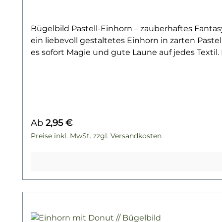
Bügelbild Pastell-Einhorn – zauberhaftes Fantasy
ein liebevoll gestaltetes Einhorn in zarten Pas
es sofort Magie und gute Laune auf jedes Textil.
Akzent auf Hoodies oder als zauberhaftes Detail 
wunderbar für Kinderkleidung, DIY-Geschenke ode
hochwertig gedruckt, lässt sich problemlos auf 
richtiger Pflege lange farbintensiv und formstabi
Bügelbilder mit Einhörnern und anderen fabelha
Regulärer Preis:
Ab
2,95 €
Lieblingsmotiv!
Preise inkl. MwSt. zzgl. Versandkosten