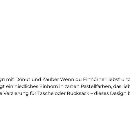
ign mit Donut und Zauber Wenn du Einhörner liebst und 
gt ein niedliches Einhorn in zarten Pastellfarben, das l
ße Verzierung für Tasche oder Rucksack – dieses Design 
süßem Gebäck und zarter Farbwelt macht dieses Motiv zu
e bewahrt haben. Es eignet sich perfekt als Geschenk od
len Details ist es mehr als nur ein Aufbügler – es ist ei
t sich das Bügelbild kinderleicht aufbringen und überze
n Hauch von Magie und bring mit diesem Einhorn-Bügel