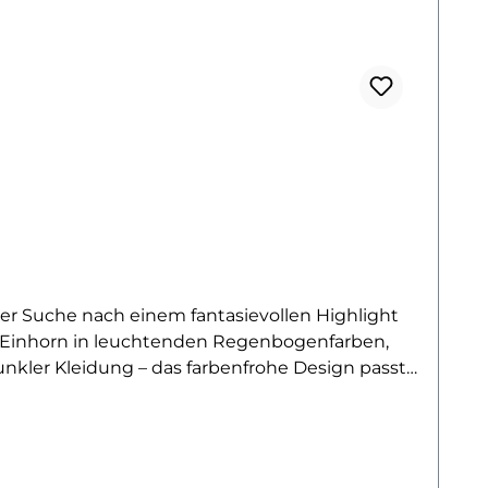
er Suche nach einem fantasievollen Highlight
es Einhorn in leuchtenden Regenbogenfarben,
unkler Kleidung – das farbenfrohe Design passt
as Besondere – genau wie du! Mit diesem
zu Magie und Farben zum Ausdruck. Das Design
inem Hauch von Regenbogen ergänzen
nfach aufbügeln. Setz ein fantasievolles