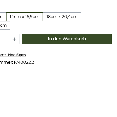
wählen
cm
14cm x 15,9cm
18cm x 20,4cm
5cm
 Anzahl: Gib den gewünschten Wert e
In den Warenkorb
ttel hinzufügen
ummer:
FA10022.2