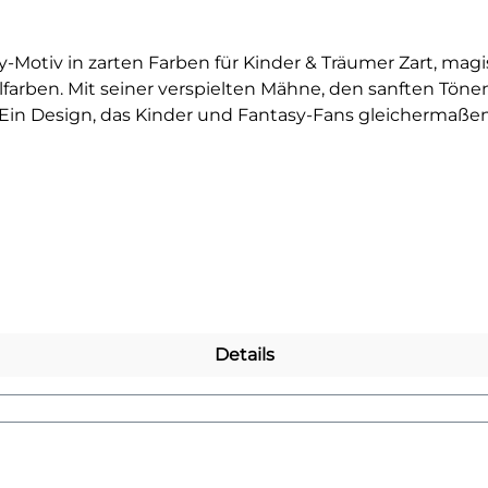
-Motiv in zarten Farben für Kinder & Träumer Zart, magis
tellfarben. Mit seiner verspielten Mähne, den sanften T
 Ein Design, das Kinder und Fantasy-Fans gleichermaßen b
auf Taschen – das Pastell-Einhorn ist perfekt für kleine
r kreative Projekte, die ein Stück Märchenwelt auf den 
Baumwollstoffe wie Shirts, Sweater, Hoodies, Stofftasch
l. Ein langlebiger Textiltransfer, der jedes Textil in ei
ften Wesen entdecken? Dann wirf einen Blick auf unser
Details