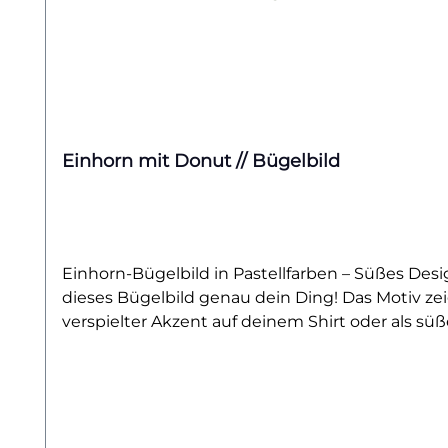
Einhorn mit Donut // Bügelbild
Einhorn-Bügelbild in Pastellfarben – Süßes Des
dieses Bügelbild genau dein Ding! Das Motiv zei
verspielter Akzent auf deinem Shirt oder als sü
in deinen Alltag.Die Kombination aus Einhorn, 
Teens und alle, die sich den Zauber der Fantasi
Schultüten oder Accessoires. Mit seinen liebevol
Kreativität.Dank hochwertiger Verarbeitung läss
Waschgängen. Verleihe deinem Look einen süße