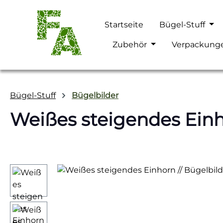
m Hauptinhalt springen
Zur Suche springen
Zur Hauptnavigation springen
Startseite
Bügel-Stuff
Zubehör
Verpackung
Bügel-Stuff
Bügelbilder
Weißes steigendes Einh
Bildergalerie überspringen