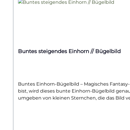
Buntes steigendes Einhorn // Bügelbild
Buntes Einhorn-Bügelbild – Magisches Fantasy-M
bist, wird dieses bunte Einhorn-Bügelbild gena
umgeben von kleinen Sternchen, die das Bild ver
zu nahezu jedem Stoff und bringt sofort gute L
Bügelbild gestaltest du Kleidung, Taschen oder
eignet sich perfekt für Kinder, Jugendliche un
möchten.Dank hochwertiger Verarbeitung ist das 