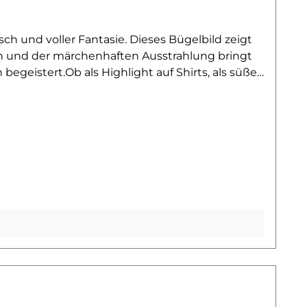
ch und voller Fantasie. Dieses Bügelbild zeigt
önen und der märchenhaften Ausstrahlung bringt
egeistert.Ob als Highlight auf Shirts, als süßer
 und große Träumer*innen. Es eignet sich
Stoff bringen sollen.Das Bügelbild ist
en oder Kissenbezüge aufbringen und bleibt bei
n magisches Unikat verwandelt.Du willst noch mehr
e Fantasy-Kollektion – und finde dein nächstes