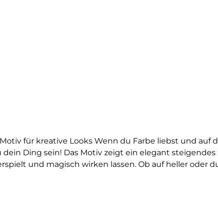
otiv für kreative Looks Wenn du Farbe liebst und auf d
u dein Ding sein! Das Motiv zeigt ein elegant steigend
spielt und magisch wirken lassen. Ob auf heller oder d
aune mit.Das Einhorn steht für Fantasie, Freiheit und d
 Accessoires ganz individuell und bringst deine Liebe 
d alle, die ihren Style mit einer Portion Zauber und e
Bügelbild langlebig, farbintensiv und lässt sich ganz ei