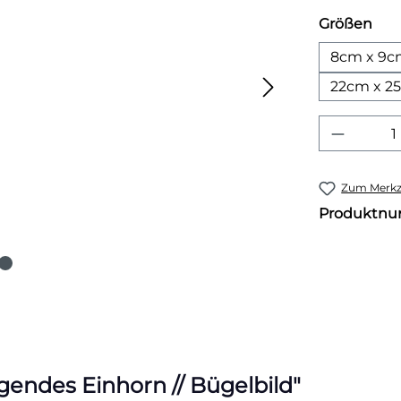
aus
Größen
8cm x 9
22cm x 2
Produkt
Zum Merkze
Produktn
endes Einhorn // Bügelbild"