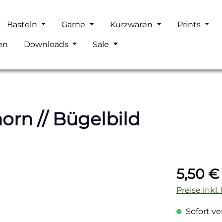
Basteln
Garne
Kurzwaren
Prints
en
Downloads
Sale
orn // Bügelbild
Regulärer P
5,50 €
Preise inkl
Sofort ver