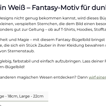
n Weiß – Fantasy-Motiv für dun
signs nicht genug bekommen kannst, wird dieses Bügel
 kleinen, verspielten Sternchen, die dem Bild einen be
nders gut zur Geltung – ob auf T-Shirts, Hoodies, Stoff
reiheit und Magie – mit diesem Fantasy-Bügelbild bringst
e, die sich ein Stück Zauber in ihrer Kleidung bewahre
 von Sternenstaub.
lebig, farbstabil und einfach aufzubringen. Lass deiner 
rn-Bügelbild!
und anderen magischen Wesen entdecken? Dann
wirf eine
ge - 18cm, Large - 22cm
e