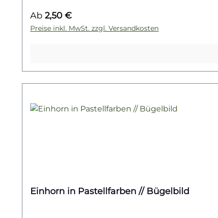
Statement und verwandle deine Textilien mit d
Regulärer Preis:
Ab
2,50 €
und anderen magischen Wesen entdecken? Dann w
Preise inkl. MwSt. zzgl. Versandkosten
Einhorn in Pastellfarben // Bügelbild