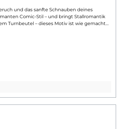
llgeruch und das sanfte Schnauben deines
armanten Comic-Stil – und bringt Stallromantik
inem Turnbeutel – dieses Motiv ist wie gemacht
rt in die Reitschule freuen, ist dieses Pferde-
nfach auf Stoff aufbügeln. Dein Lieblingsteil
ht.Ob im Reitunterricht, bei Ausritten oder
t freundlich und stolz zugleich und ist ideal
-Motiven entdecken? Dann wirf einen Blick auf