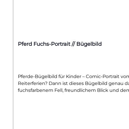
Pferd Fuchs-Portrait // Bügelbild
Pferde-Bügelbild für Kinder – Comic-Portrait v
Reiterferien? Dann ist dieses Bügelbild genau das
fuchsfarbenem Fell, freundlichem Blick und dem
Begeisterung fürs Reiten auch modisch zeigen m
Lieblingspulli – mit diesem Fuchs-Bügelbild bring
kindgerecht und ein echter Hingucker – nicht n
einfach auf viele Stoffe aufbringen und hält zuv
Heu, das Schnauben eines Pferdes und das Gefüh