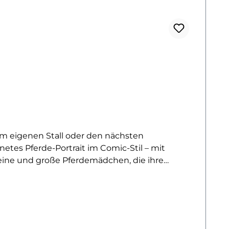
vom eigenen Stall oder den nächsten
hnetes Pferde-Portrait im Comic-Stil – mit
leine und große Pferdemädchen, die ihre
eitunterricht oder einfach für deinen
 Turnbeutel oder Jacken. Das Motiv ist fröhlich,
ielen mit Freunden.Das Bügelbild lässt sich
es kleines Geschenk für alle, die den Geruch von
ügelbilder mit Pferde-Motiven entdecken? Dann