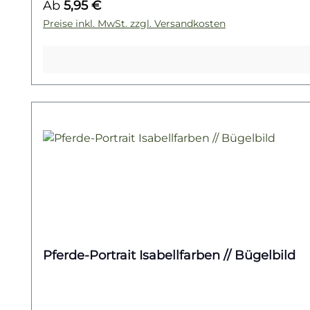
Regulärer Preis:
Ab
5,95 €
wirf einen Blick auf unsere Pferde-Kollektion – 
Preise inkl. MwSt. zzgl. Versandkosten
Pferde-Portrait Isabellfarben // Bügelbild