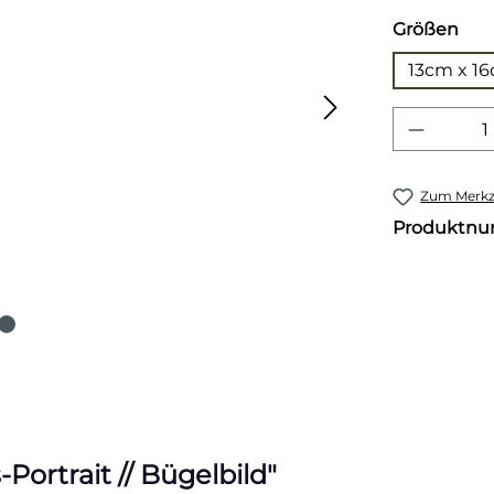
aus
Größen
13cm x 1
Produkt
Zum Merkze
Produktn
ortrait // Bügelbild"