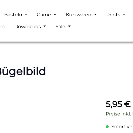
Basteln
Garne
Kurzwaren
Prints
en
Downloads
Sale
Bügelbild
Regulärer P
5,95 €
Preise inkl
Sofort ver