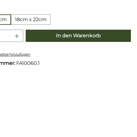
wählen
6cm
18cm x 22cm
 Anzahl: Gib den gewünschten Wert e
In den Warenkorb
ttel hinzufügen
ummer:
FA10060.1