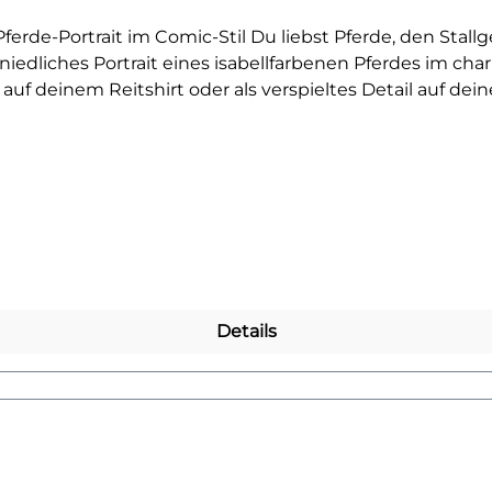
ferde-Portrait im Comic-Stil Du liebst Pferde, den Sta
 niedliches Portrait eines isabellfarbenen Pferdes im ch
 auf deinem Reitshirt oder als verspieltes Detail auf de
nder, die sich auf die nächsten Reiterferien oder den Sta
ar auf Jacken, Shirts oder Taschen und lässt sich ganz ei
ine Liebe zum Reiten und zu edlen Pferden sichtbar mac
ewundernde Blicke und jede Menge Freude. Das Motiv wirk
ragen wollen.Du willst noch mehr Bügelbilder mit Pferde
tes Lieblingsmotiv!
Details