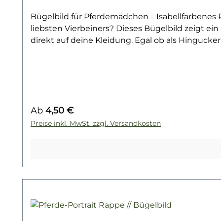
Bügelbild für Pferdemädchen – Isabellfarbenes P
liebsten Vierbeiners? Dieses Bügelbild zeigt ein
direkt auf deine Kleidung. Egal ob als Hingucker
für kleine und große Pferdemädchen.Gerade für Ki
Bügelbild ein tolles Extra. Es macht sich wunderb
wird damit zu einem echten Einzelstück, das de
einfach im Alltag – das Comic-Pferd sorgt für b
für junge Pferdefans, die mit Stolz ihr Hobby t
Regulärer Preis:
Ab
4,50 €
unsere Pferde-Kollektion – und finde dein nächs
Preise inkl. MwSt. zzgl. Versandkosten