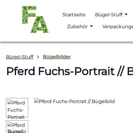
m Hauptinhalt springen
Zur Suche springen
Zur Hauptnavigation springen
Startseite
Bügel-Stuff
Zubehör
Verpackung
Bügel-Stuff
Bügelbilder
Pferd Fuchs-Portrait // 
Bildergalerie überspringen