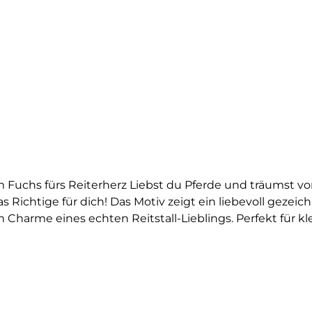
om Fuchs fürs Reiterherz Liebst du Pferde und träumst 
 Richtige für dich! Das Motiv zeigt ein liebevoll gezeic
 Charme eines echten Reitstall-Lieblings. Perfekt für k
öchten.Ob für den nächsten Tag in der Reitschule, im R
st du deine Liebe zu Pferden auf T-Shirts, Stofftaschen,
ur im Stall, sondern auch auf dem Schulhof oder beim Sp
erlässig, auch bei regelmäßigem Tragen. Es ist ein schön
l von Freiheit im Sattel lieben.Du willst noch mehr B