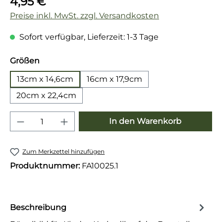
4,95 €
Preise inkl. MwSt. zzgl. Versandkosten
Sofort verfügbar, Lieferzeit: 1-3 Tage
auswählen
Größen
13cm x 14,6cm
16cm x 17,9cm
20cm x 22,4cm
Produkt Anzahl: Gib den gewünschten 
In den Warenkorb
Zum Merkzettel hinzufügen
Produktnummer:
FA10025.1
Beschreibung