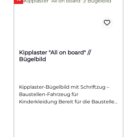
Kipplaster "All on board" //
Bügelbild
Kipplaster-Bügelbild mit Schriftzug –
Baustellen-Fahrzeug für
Kinderkleidung Bereit für die Baustelle?
Mit diesem coolen Bügelbild bringst du
das große Abenteuer der
Baustellenfahrzeuge direkt auf T-Shirt,
Rucksack oder Jacke! Das Motiv zeigt