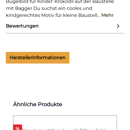
Bügelbild für Kinder: Krokodil auf der Baustelle
mit Bagger Du suchst ein cooles und
kindgerechtes Motiv für kleine Baustell…
Mehr
Bewertungen
Herstellerinformationen
Produktgalerie überspringen
Ähnliche Produkte
Rabatt
%