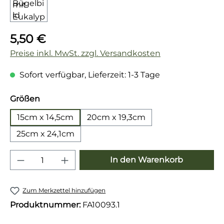
Regulärer Preis:
5,50 €
Preise inkl. MwSt. zzgl. Versandkosten
Sofort verfügbar, Lieferzeit: 1-3 Tage
auswählen
Größen
15cm x 14,5cm
20cm x 19,3cm
25cm x 24,1cm
Produkt Anzahl: Gib den gewünschten 
In den Warenkorb
Zum Merkzettel hinzufügen
Produktnummer:
FA10093.1