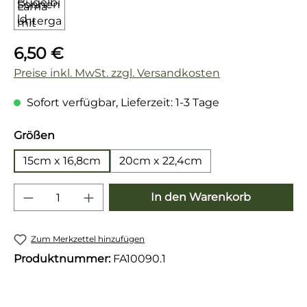
Regulärer Preis:
6,50 €
Preise inkl. MwSt. zzgl. Versandkosten
Sofort verfügbar, Lieferzeit: 1-3 Tage
auswählen
Größen
15cm x 16,8cm
20cm x 22,4cm
Produkt Anzahl: Gib den gewünschten 
In den Warenkorb
Zum Merkzettel hinzufügen
Produktnummer:
FA10090.1