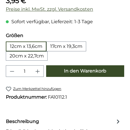
3,95 €
Preise inkl. MwSt. zzgl. Versandkosten
Sofort verfügbar, Lieferzeit: 1-3 Tage
auswählen
Größen
12cm x 13,6cm
17cm x 19,3cm
20cm x 22,7cm
Produkt Anzahl: Gib den gewünschten 
In den Warenkorb
Zum Merkzettel hinzufügen
Produktnummer:
FA10112.1
Beschreibung