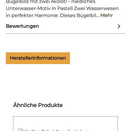
Bügelbild mit zwei Axolotl – niedliches
Unterwasser-Motiv in Pastell Zwei Wasserwesen
in perfekter Harmonie. Dieses Bügelbil…
Mehr
Bewertungen
Herstellerinformationen
Produktgalerie überspringen
Ähnliche Produkte