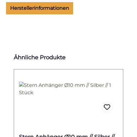
Herstellerinformationen
Produktgalerie überspringen
Ähnliche Produkte