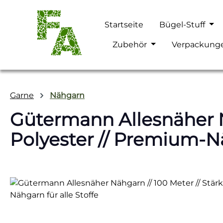
m Hauptinhalt springen
Zur Suche springen
Zur Hauptnavigation springen
Startseite
Bügel-Stuff
Zubehör
Verpackung
Garne
Nähgarn
Gütermann Allesnäher Nä
Polyester // Premium-Nä
Bildergalerie überspringen