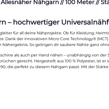
esnäher Nähgarn // 100 Meter // Stärk
– hochwertiger Universalnähfad
leiter für all deine Nähprojekte. Ob für Kleidung, Heimte
ähte. Dank der innovativen Micro Core Technology® (MCT)
 Nähergebnis. So gelingen dir saubere Nähte ganz ohn
hine als auch per Hand nähen – unabhängig von der Stic
üchen gerecht. Hergestellt aus 100 % Polyester, ist er st
0, die perfekt zu diesem Nähgarn passt. Mit der Stärke