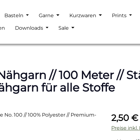
Basteln
Garne
Kurzwaren
Prints
en
Downloads
Sale
hgarn // 100 Meter // Stä
hgarn für alle Stoffe
Regulärer P
2,50 €
Preise inkl