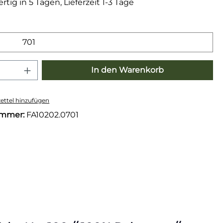
tig in 5 Tagen, Lieferzeit 1-3 Tage
wählen
701
 Anzahl: Gib den gewünschten Wert e
In den Warenkorb
ttel hinzufügen
ummer:
FA10202.0701