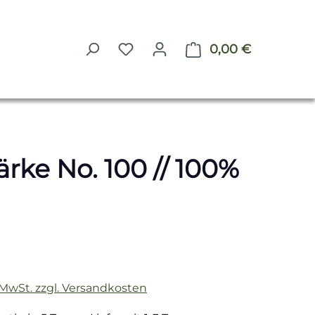
0,00 €
Warenkorb 
rke No. 100 // 100%
reis:
. MwSt. zzgl. Versandkosten